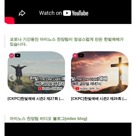
코로나 기간동안 아이노스 찬양팀이 정성스럽게 만든 한빛예배가
있습니다.
인기글
유투브영상
인기글
유투브영상
H
H
[CKPC]한빛예배 시즌2 제27회 (11/…
[CKPC]한빛예배 시즌2 제26회 (11/…
아이노스 찬양팀 비디오 블로그(video blog)