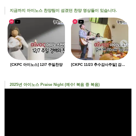
지금까지 아이노스 찬양팀이 섬겼던 찬양 영상들이 있습니다.
인기글
유투브영상
인기글
유투브영상
H
H
…
[CKPC 아이노스] 12/7 주일찬양
[CKPC 11/23 추수감사주일] 감사해 …
2025년 아이노스 Praise Night (예수! 복음 중 복음)