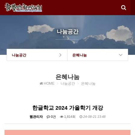
나눔공간
나눔공간
은혜나눔
은혜나눔
HOME
나눔공간
은혜나눔
한글학교 2024 가을학기 개강
웹관리자
0건
1,814회
24-08-21 13:48