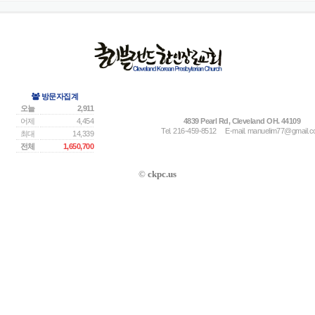
방문자집계
오늘
2,911
어제
4,454
4839 Pearl Rd, Cleveland OH. 44109
Tel. 216-459-8512
E-mail.
manuelim77@gmail.
최대
14,339
전체
1,650,700
©
ckpc.us