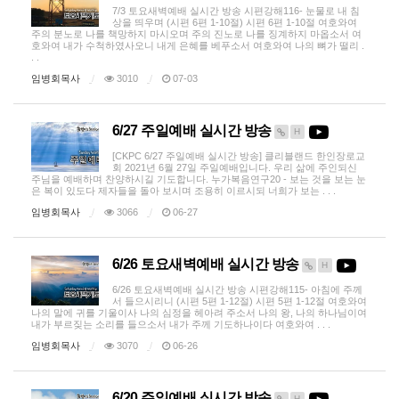
7/3 토요새벽예배 실시간 방송 시편강해116- 눈물로 내 침
상을 띄우며 (시편 6편 1-10절) 시편 6편 1-10절 여호와여
주의 분노로 나를 책망하지 마시오며 주의 진노로 나를 징계하지 마옵소서 여
호와여 내가 수척하였사오니 내게 은혜를 베푸소서 여호와여 나의 뼈가 떨리 .
. .
임병회목사
3010
07-03
6/27 주일예배 실시간 방송
H
[CKPC 6/27 주일예배 실시간 방송] 클리블랜드 한인장로교
회 2021년 6월 27일 주일예배입니다. 우리 삶에 주인되신
주님을 예배하며 찬양하시길 기도합니다. 누가복음연구20 - 보는 것을 보는 눈
은 복이 있도다 제자들을 돌아 보시며 조용히 이르시되 너희가 보는 . . .
임병회목사
3066
06-27
6/26 토요새벽예배 실시간 방송
H
6/26 토요새벽예배 실시간 방송 시편강해115- 아침에 주께
서 들으시리니 (시편 5편 1-12절) 시편 5편 1-12절 여호와여
나의 말에 귀를 기울이사 나의 심정을 헤아려 주소서 나의 왕, 나의 하나님이여
내가 부르짖는 소리를 들으소서 내가 주께 기도하나이다 여호와여 . . .
임병회목사
3070
06-26
6/20 주일예배 실시간 방송
H