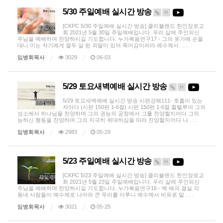
5/30 주일예배 실시간 방송
H
[CKPC 5/30 주일예배 실시간 방송] 클리블랜드 한인장로교
회 2021년 5월 30일 주일예배입니다. 우리 삶에 주인되신
주님을 예배하며 찬양하시길 기도합니다. 누가복음연구17 - 그의 옷가에 손을
대니 이는 자기에게 열두 살 된 외딸이 있어 죽어감이러라 예수께서 . . .
임병회목사
3029
06-03
5/29 토요새벽예배 실시간 방송
H
5/29 토요새벽예배 실시간 방송 시편강해111- 호흡이 있는
자마다 (시편 150편 1-6절) 시편 150편 1-6절 할렐루야 그의
성소에서 하나님을 찬양하며 그의 권능의 궁창에서 그를 찬양할지어다 그의
능하신 행동을 찬양하며 그의 지극히 위대하심을 따라 찬양할지어다 나 . . .
임병회목사
2983
05-29
5/23 주일예배 실시간 방송
H
[CKPC 5/23 주일예배 실시간 방송] 클리블랜드 한인장로교
회 2021년 5월 23일 주일예배입니다. 우리 삶에 주인되신
주님을 예배하며 찬양하시길 기도합니다. 누가복음연구16 - 백 배의 결실 각
동네 사람들이 예수께로 나아와 큰 무리를 이루니 예수께서 비유로 말 . . .
임병회목사
3021
05-25