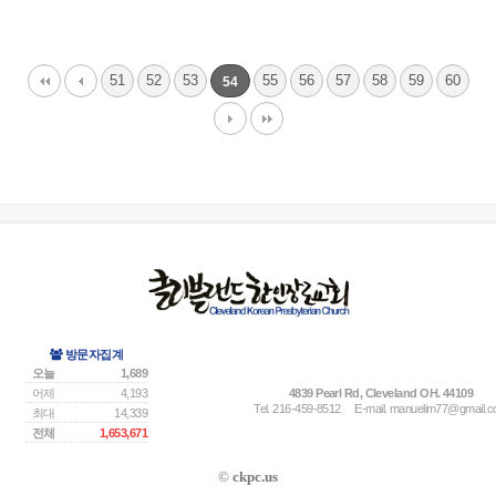
51
52
53
55
56
57
58
59
60
54
방문자집계
오늘
1,689
어제
4,193
4839 Pearl Rd, Cleveland OH. 44109
Tel. 216-459-8512
E-mail.
manuelim77@gmail.
최대
14,339
전체
1,653,671
©
ckpc.us