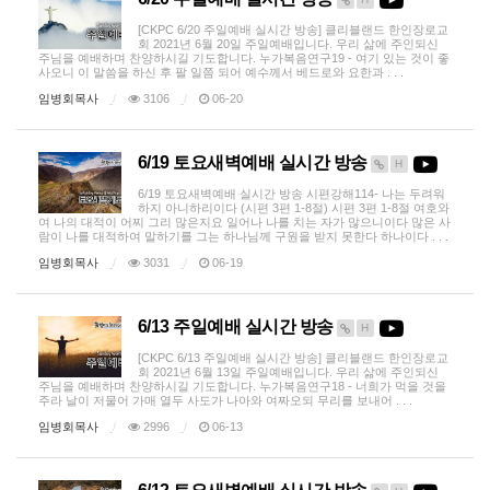
[CKPC 6/20 주일예배 실시간 방송] 클리블랜드 한인장로교
회 2021년 6월 20일 주일예배입니다. 우리 삶에 주인되신
주님을 예배하며 찬양하시길 기도합니다. 누가복음연구19 - 여기 있는 것이 좋
사오니 이 말씀을 하신 후 팔 일쯤 되어 예수께서 베드로와 요한과 . . .
임병회목사
3106
06-20
6/19 토요새벽예배 실시간 방송
H
6/19 토요새벽예배 실시간 방송 시편강해114- 나는 두려워
하지 아니하리이다 (시편 3편 1-8절) 시편 3편 1-8절 여호와
여 나의 대적이 어찌 그리 많은지요 일어나 나를 치는 자가 많으니이다 많은 사
람이 나를 대적하여 말하기를 그는 하나님께 구원을 받지 못한다 하나이다 . . .
임병회목사
3031
06-19
6/13 주일예배 실시간 방송
H
[CKPC 6/13 주일예배 실시간 방송] 클리블랜드 한인장로교
회 2021년 6월 13일 주일예배입니다. 우리 삶에 주인되신
주님을 예배하며 찬양하시길 기도합니다. 누가복음연구18 - 너희가 먹을 것을
주라 날이 저물어 가매 열두 사도가 나아와 여짜오되 무리를 보내어 . . .
임병회목사
2996
06-13