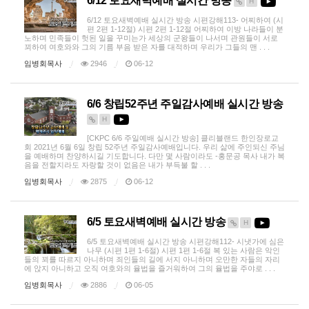
6/12 토요새벽예배 실시간 방송
H
6/12 토요새벽예배 실시간 방송 시편강해113- 어찌하여 (시
편 2편 1-12절) 시편 2편 1-12절 어찌하여 이방 나라들이 분
노하며 민족들이 헛된 일을 꾸미는가 세상의 군왕들이 나서며 관원들이 서로
꾀하여 여호와와 그의 기름 부음 받은 자를 대적하며 우리가 그들의 맨 . . .
임병회목사
2946
06-12
6/6 창립52주년 주일감사예배 실시간 방송
H
[CKPC 6/6 주일예배 실시간 방송] 클리블랜드 한인장로교
회 2021년 6월 6일 창립 52주년 주일감사예배입니다. 우리 삶에 주인되신 주님
을 예배하며 찬양하시길 기도합니다. 다만 몇 사람이라도 -홍문공 목사 내가 복
음을 전할지라도 자랑할 것이 없음은 내가 부득불 할 . . .
임병회목사
2875
06-12
6/5 토요새벽예배 실시간 방송
H
6/5 토요새벽예배 실시간 방송 시편강해112- 시냇가에 심은
나무 (시편 1편 1-6절) 시편 1편 1-6절 복 있는 사람은 악인
들의 꾀를 따르지 아니하며 죄인들의 길에 서지 아니하며 오만한 자들의 자리
에 앉지 아니하고 오직 여호와의 율법을 즐거워하여 그의 율법을 주야로 . . .
임병회목사
2886
06-05