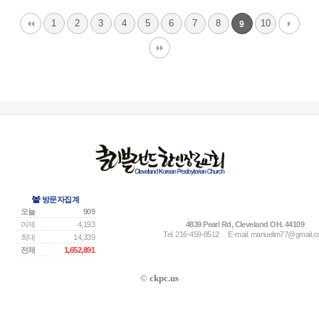
1
2
3
4
5
6
7
8
10
9
방문자집계
오늘
909
어제
4,193
4839 Pearl Rd, Cleveland OH. 44109
Tel. 216-459-8512
E-mail.
manuelim77@gmail.
최대
14,339
전체
1,652,891
©
ckpc.us