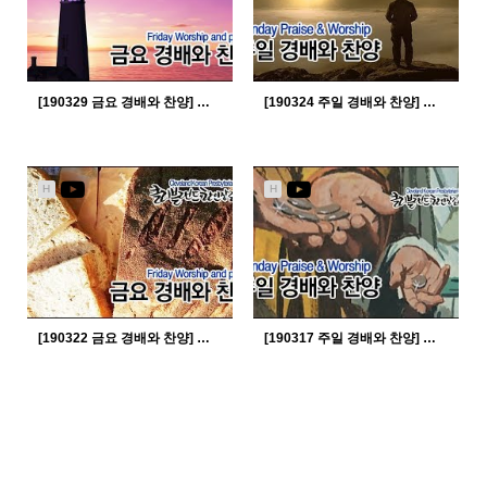
[190329 금요 경배와 찬양] 아무것도 두려워 말라...
[190324 주일 경배와 찬양] 나보다 나를 잘 아시는 주님...
2826
04-02
2546
03-27
임병회 목사
임병회 목사
H
H
[190322 금요 경배와 찬양] 나보다 나를 잘 아시는 주님...
[190317 주일 경배와 찬양] 예수는 나의 힘이요...
2551
03-26
2580
03-20
임병회 목사
임병회 목사