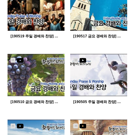
[190519 주일 경배와 찬양] 주의 은혜...
[190517 금요 경배와 찬양] 주의 은혜...
2574
05-22
2551
05-21
임병회 목사
임병회 목사
H
H
[190510 금요 경배와 찬양] 아름다운 이야기가 있네...
[190505 주일 경배와 찬양] 당신은 사랑받기 위해...
2548
05-14
2619
05-08
임병회 목사
임병회 목사
H
H