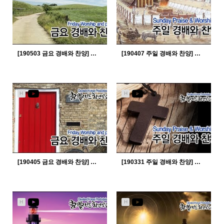
[190503 금요 경배와 찬양] 어두운 밤에...
[190407 주일 경배와 찬양] 아무것도 두려워 말라...
2557
05-08
2669
04-10
임병회 목사
임병회 목사
H
H
[190405 금요 경배와 찬양] 주 품에...
[190331 주일 경배와 찬양] 그 크신 하나님의 사랑...
2693
04-10
2698
04-04
임병회 목사
임병회 목사
H
H