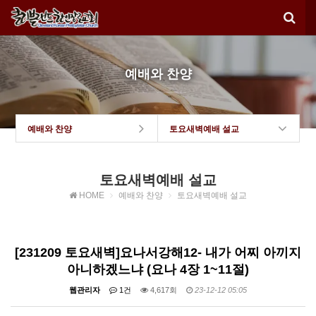
예배와 찬양
예배와 찬양
토요새벽예배 설교
토요새벽예배 설교
HOME
예배와 찬양
토요새벽예배 설교
[231209 토요새벽]요나서강해12- 내가 어찌 아끼지
아니하겠느냐 (요나 4장 1~11절)
웹관리자
1건
4,617회
23-12-12 05:05