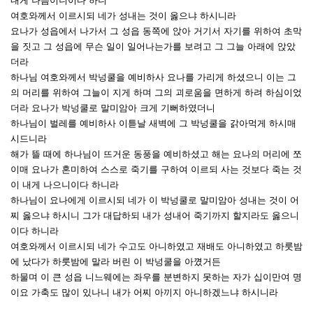
내게 나음이니이다 하니
여호와께서 이르시되 네가 성내는 것이 옳으냐 하시니라
요나가 성읍에서 나가서 그 성읍 동쪽에 앉아 거기서 자기를 위하여 초막
을 짓고 그 성읍에 무슨 일이 일어나는가를 보려고 그 그늘 아래에 앉았
더라
하나님 여호와께서 박넝쿨을 예비하사 요나를 가리게 하셨으니 이는 그
의 머리를 위하여 그늘이 지게 하며 그의 괴로움을 면하게 하려 하심이었
더라 요나가 박넝쿨로 말미암아 크게 기뻐하였더니
하나님이 벌레를 예비하사 이튿날 새벽에 그 박넝쿨을 갉아먹게 하시매
시드니라
해가 뜰 때에 하나님이 뜨거운 동풍을 예비하셨고 해는 요나의 머리에 쪼
이매 요나가 혼미하여 스스로 죽기를 구하여 이르되 사는 것보다 죽는 것
이 내게 나으니이다 하니라
하나님이 요나에게 이르시되 네가 이 박넝쿨로 말미암아 성내는 것이 어
찌 옳으냐 하시니 그가 대답하되 내가 성내어 죽기까지 할지라도 옳으니
이다 하니라
여호와께서 이르시되 네가 수고도 아니하였고 재배도 아니하였고 하룻밤
에 났다가 하룻밤에 말라 버린 이 박넝쿨을 아꼈거든
하물며 이 큰 성읍 니느웨에는 좌우를 분변하지 못하는 자가 십이만여 명
이요 가축도 많이 있나니 내가 어찌 아끼지 아니하겠느냐 하시니라