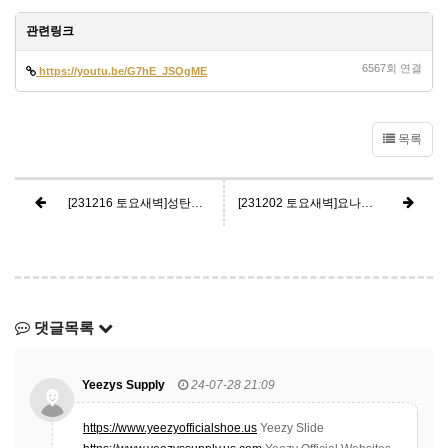
관련링크
6567회 연결
https://youtu.be/G7hE_JSOgME
목록
[231216 토요새벽]성탄을 준비한 사람들1 - 동방박사 (마태복음 2장 1~12절)
[231202 토요새벽]요나서강해11- 네가 성내는 것이 옳으냐 (요나 4장 1~5절)
댓글목록
Yeezys Supply
24-07-28 21:09
https://www.yeezyofficialshoe.us
Yeezy Slide