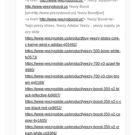
<a href="
http://www.yeezysboost.us"
> Yeezy Supplys</a>
http://www.yeezysboost.us
Yeezy Boost
[url=http://www.yeezysboost.us] Yeezy Boost[/url]
<a href="
http://www.yeezysboost.us"
> Yeezy Boost</a>
Tags:yeezy shoes, Yeezy, Adidas Yeezy，yeezy supply, ye
ezy slide
https://www.yeezysslide.us/product/buy-yeezy-slides-core-
c-kanye-west-x-adidas-g55492/
https://www.yeezysslide.us/product/yeezy-500-bone-white-
fv3573/
https://www.yeezysslide.us/product/yeezy-700-v3-azael-fw
4980/
https://www.yeezysslide.us/product/yeezy-700-v3-clay-bro
wn-gy0189/
https://www.yeezysslide.us/product/yeezy-boost-350-v2-bl
ack-reflective-fu9007/
https://www.yeezysslide.us/product/yeezy-boost-350-v2-c-c
ore-black-red-cp9652/
https://www.yeezysslide.us/product/yeezy-boost-350-v2-co
pper-by1605/
https://www.yeezysslide.us/product/yeezy-boost-350-v2-cr
eam-white-cp9366/