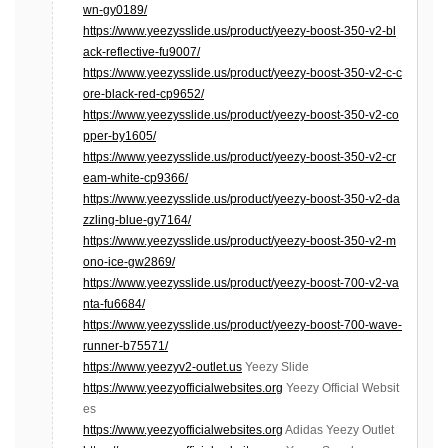
wn-gy0189/
https://www.yeezysslide.us/product/yeezy-boost-350-v2-bl
ack-reflective-fu9007/
https://www.yeezysslide.us/product/yeezy-boost-350-v2-c-c
ore-black-red-cp9652/
https://www.yeezysslide.us/product/yeezy-boost-350-v2-co
pper-by1605/
https://www.yeezysslide.us/product/yeezy-boost-350-v2-cr
eam-white-cp9366/
https://www.yeezysslide.us/product/yeezy-boost-350-v2-da
zzling-blue-gy7164/
https://www.yeezysslide.us/product/yeezy-boost-350-v2-m
ono-ice-gw2869/
https://www.yeezysslide.us/product/yeezy-boost-700-v2-va
nta-fu6684/
https://www.yeezysslide.us/product/yeezy-boost-700-wave-
runner-b75571/
https://www.yeezyv2-outlet.us
Yeezy Slide
https://www.yeezyofficialwebsites.org
Yeezy Official Websit
es
https://www.yeezyofficialwebsites.org
Adidas Yeezy Outlet