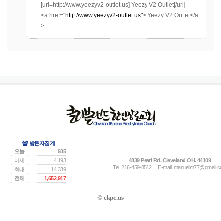
[url=http://www.yeezyv2-outlet.us] Yeezy V2 Outlet[/url]
<a href="
http://www.yeezyv2-outlet.us"
> Yeezy V2 Outlet</a
>
방문자집계
오늘
935
어제
4,193
4839 Pearl Rd, Cleveland OH. 44109
Tel. 216-459-8512
E-mail.
manuelim77@gmail.
최대
14,339
전체
1,652,917
©
ckpc.us