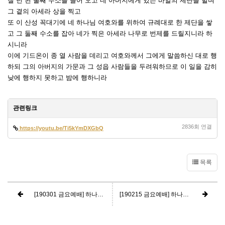
칠 년 된 둘째 수소를 끌어 오고 네 아버지에게 있는 바알의 제단을 헐며
그 곁의 아세라 상을 찍고
또 이 산성 꼭대기에 네 하나님 여호와를 위하여 규례대로 한 제단을 쌓
고 그 둘째 수소를 잡아 네가 찍은 아세라 나무로 번제를 드릴지니라 하
시니라
이에 기드온이 종 열 사람을 데리고 여호와께서 그에게 말씀하신 대로 행
하되 그의 아버지의 가문과 그 성읍 사람들을 두려워하므로 이 일을 감히
낮에 행하지 못하고 밤에 행하니라
관련링크
2836회 연결
https://youtu.be/Ti5kYmDXGbQ
목록
[190301 금요예배] 하나님의 이름 5 - 목자되시는 하나님, 여호와 로이 (시편 23편 1~6절)
[190215 금요예배] 하나님의 이름 3 - 승리주시는 하나님, 여호와 닛시 (출애굽기 17장 6~16절)