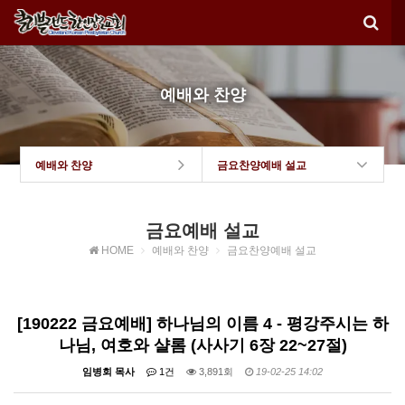
예배와 찬양
예배와 찬양
금요찬양예배 설교
금요예배 설교
HOME
예배와 찬양
금요찬양예배 설교
[190222 금요예배] 하나님의 이름 4 - 평강주시는 하
나님, 여호와 샬롬 (사사기 6장 22~27절)
임병회 목사
1건
3,891회
19-02-25 14:02