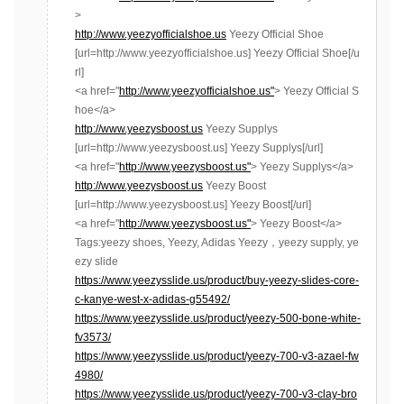
>
http://www.yeezyofficialshoe.us
Yeezy Official Shoe
[url=http://www.yeezyofficialshoe.us] Yeezy Official Shoe[/u
rl]
<a href="
http://www.yeezyofficialshoe.us"
> Yeezy Official S
hoe</a>
http://www.yeezysboost.us
Yeezy Supplys
[url=http://www.yeezysboost.us] Yeezy Supplys[/url]
<a href="
http://www.yeezysboost.us"
> Yeezy Supplys</a>
http://www.yeezysboost.us
Yeezy Boost
[url=http://www.yeezysboost.us] Yeezy Boost[/url]
<a href="
http://www.yeezysboost.us"
> Yeezy Boost</a>
Tags:yeezy shoes, Yeezy, Adidas Yeezy，yeezy supply, ye
ezy slide
https://www.yeezysslide.us/product/buy-yeezy-slides-core-
c-kanye-west-x-adidas-g55492/
https://www.yeezysslide.us/product/yeezy-500-bone-white-
fv3573/
https://www.yeezysslide.us/product/yeezy-700-v3-azael-fw
4980/
https://www.yeezysslide.us/product/yeezy-700-v3-clay-bro